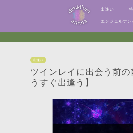
出逢い
エンジェルナン
出逢い
ツインレイに出会う前の
うすぐ出逢う】