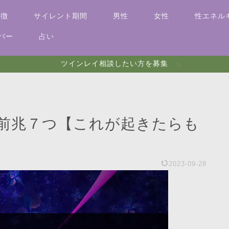
特徴
サイレント期間
男性
女性
性エネル
バー
占い
ツインレイ相談したい方を募集
前兆７つ【これが起きたらも
2023-09-28