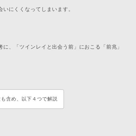
会いにくくなってしまいます。
考に、「
ツインレイ
と
出会う前
」におこる「
前兆
」
験も含め、以下４つで解説