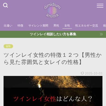
出逢い
特徴
サイレント期間
男性
女性
性エネルギー交流
統
ツインレイ相談したい方を募集
女性
ツインレイ女性の特徴１２つ【男性か
ら見た雰囲気と女レイの性格】
2025-10-03