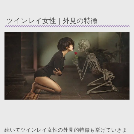
ツインレイ女性｜外見の特徴
続いてツインレイ女性の外見的特徴も挙げていきま