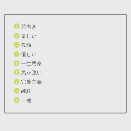
前向き
楽しい
孤独
優しい
一生懸命
気が強い
完璧主義
純粋
一途