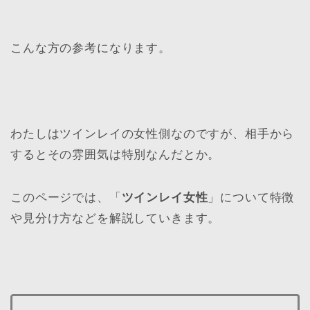
こんな方の参考になります。
わたしはツインレイの女性側なのですが、相手から
するとその雰囲気は特別なんだとか。
このページでは、「
ツインレイ女性
」について特徴
や見分け方などを解説していきます。