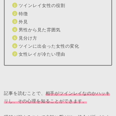
ツインレイ女性の役割
特徴
外見
男性から見た雰囲気
見分け方
ツインに出会った女性の変化
女性レイが冷たい理由
記事を読むことで、
相手がツインレイなのかハッキ
リし、その心理を知ることができます。