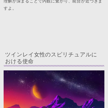
理解が深まることで内観に繋がり、統合が近づきま
すよ。
ツインレイ女性のスピリチュアルに
おける使命