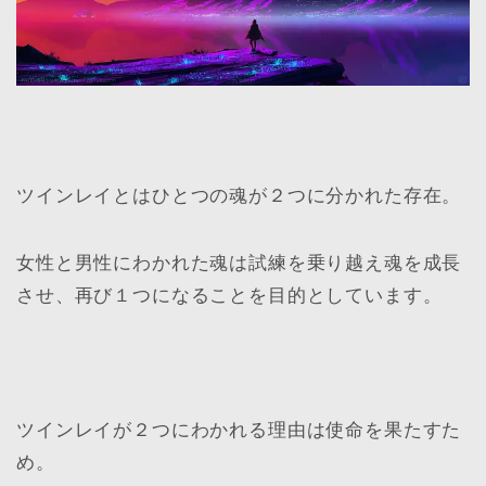
ツインレイとはひとつの魂が２つに分かれた存在。
女性と男性にわかれた魂は試練を乗り越え魂を成長
させ、再び１つになることを目的としています。
ツインレイが２つにわかれる理由は使命を果たすた
め。