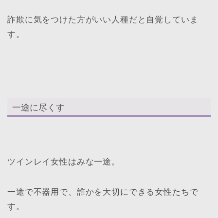
詐欺に気をつけた方がいい人種だと自覚していま
す。
一途に尽くす
ツインレイ女性はみな一途。
一途で不器用で、誰かを大切にできる女性たちで
す。