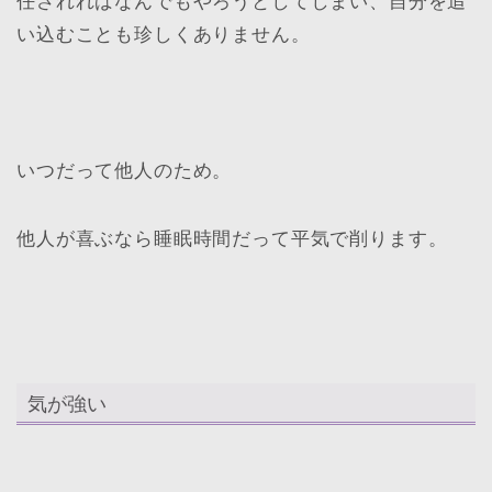
任されればなんでもやろうとしてしまい、自分を追
い込むことも珍しくありません。
いつだって他人のため。
他人が喜ぶなら睡眠時間だって平気で削ります。
気が強い