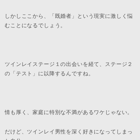
しかしここから、「既婚者」という現実に激しく悩
むことになるでしょう。
ツインレイステージ１の出会いを経て、ステージ２
の「テスト」に以降するんですね。
情も厚く、家庭に特別な不満があるワケじゃない。
だけど、ツインレイ男性を深く好きになってしまっ