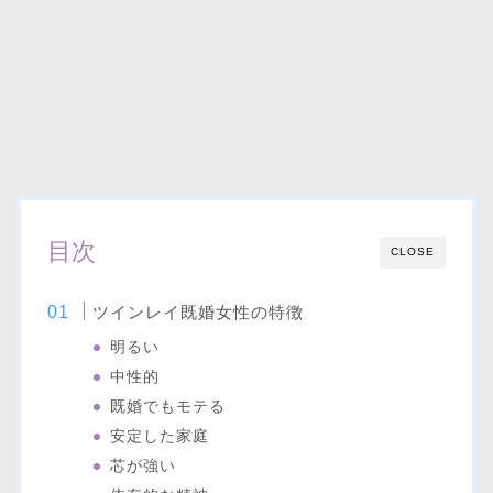
目次
CLOSE
ツインレイ既婚女性の特徴
明るい
中性的
既婚でもモテる
安定した家庭
芯が強い