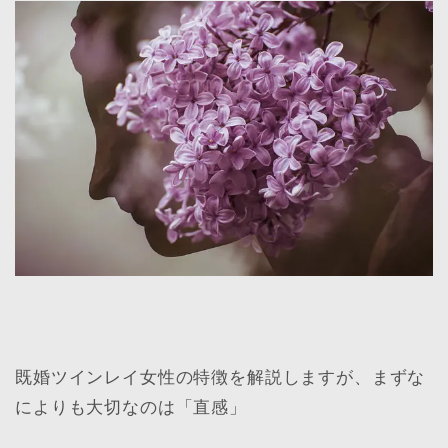
既婚ツインレイ女性の特徴を解説しますが、まずな
によりも大切なのは「直感」