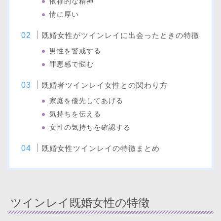
依存的な精神
情に厚い
既婚女性がツインレイに出会ったときの特徴
男性を警戒する
罪悪感で悩む
既婚者ツインレイ女性との関わり方
家庭を優先してあげる
気持ちを伝える
女性の気持ちを確認する
既婚女性ツインレイの特徴まとめ
ツインレイ既婚女性の特徴