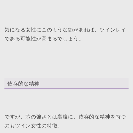
気になる女性にこのような節があれば、ツインレイ
である可能性が高まるでしょう。
依存的な精神
ですが、芯の強さとは裏腹に、依存的な精神を持つ
のもツイン女性の特徴。