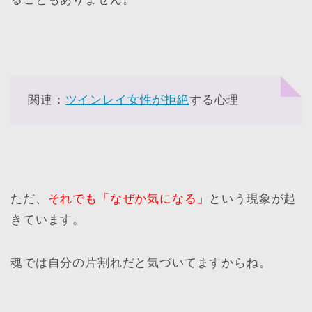
関連：
ツインレイ女性が拒絶
する心理
ただ、
それでも「なぜか気になる」
という現象が起
きています。
魂では自分の片割れだと気づいてますからね。