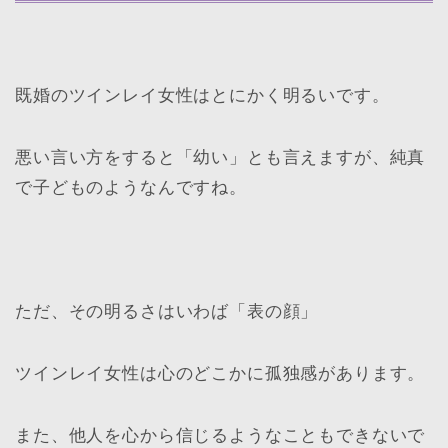
既婚のツインレイ女性はとにかく明るいです。
悪い言い方をすると「幼い」とも言えますが、純真
で子どものようなんですね。
ただ、その明るさはいわば「表の顔」
ツインレイ女性は心のどこかに孤独感があります。
また、他人を心から信じるようなこともできないで