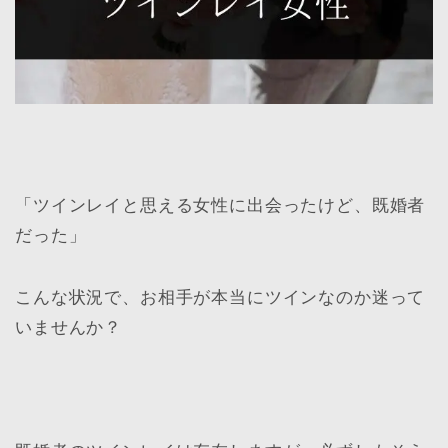
「ツインレイと思える女性に出会ったけど、既婚者
だった」
こんな状況で、お相手が本当にツインなのか迷って
いませんか？