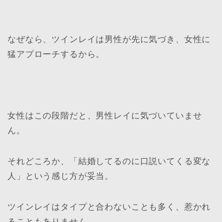
なぜなら、ツインレイは男性が先に気づき、女性に
猛アプローチするから。
女性はこの段階だと、男性レイに気づいていませ
ん。
それどころか、「結婚してるのに口説いてくる変な
人」という感じ方が妥当。
ツインレイはタイプと合わないことも多く、惹かれ
ることもありません。