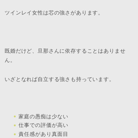
ツインレイ女性は芯の強さがあります。
既婚だけど、旦那さんに依存することはありませ
ん。
いざとなれば自立する強さも持っています。
家庭の愚痴は少ない
仕事での評価が高い
責任感があり真面目