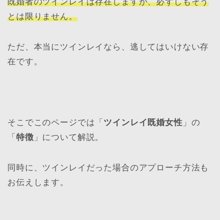
既婚者のツインレイは存在しますが、必ずしもそう
とは限りません。
ただ、本当にツインレイなら、逃してはいけない存
在です。
そこでこのページでは「
ツインレイ既婚女性
」の
「
特徴
」について解説。
同時に、ツインレイだった場合のアプローチ方法も
お伝えします。