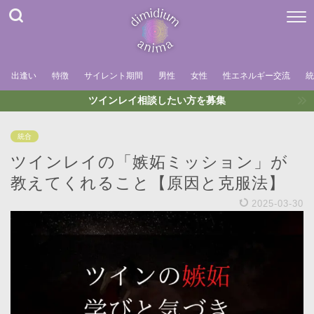
出逢い
特徴
サイレント期間
男性
女性
性エネルギー交流
統
ツインレイ相談したい方を募集
統合
ツインレイの「嫉妬ミッション」が
教えてくれること【原因と克服法】
2025-03-30