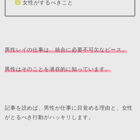
女性がするべきこと
男性レイの仕事は、統合に必要不可欠なピース。
男性はそのことを潜在的に知っています。
記事を読めば、男性が仕事に目覚める理由と、女性
がとるべき行動がハッキリします。