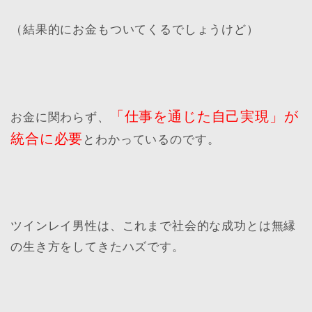
（結果的にお金もついてくるでしょうけど）
「仕事を通じた自己実現」が
お金に関わらず、
統合に必要
とわかっているのです。
ツインレイ男性は、これまで社会的な成功とは無縁
の生き方をしてきたハズです。