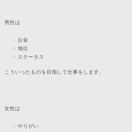
男性は
お金
地位
ステータス
こういったものを目指して仕事をします。
女性は
やりがい