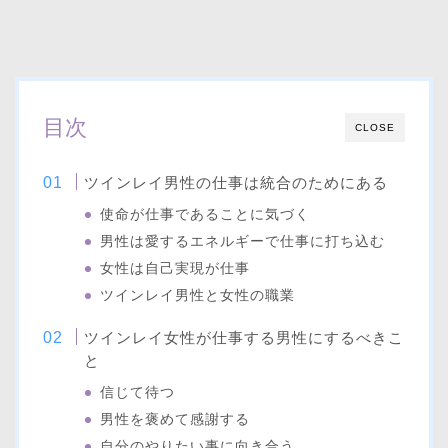
目次
CLOSE
ツインレイ男性の仕事は統合のためにある
使命が仕事であることに気づく
男性は愛するエネルギーで仕事に打ち込む
女性は自己実現が仕事
ツインレイ男性と女性の職業
ツインレイ女性が仕事する男性にするべきこ
と
信じて待つ
男性を褒めて感謝する
自分のやりたい事に向き合う