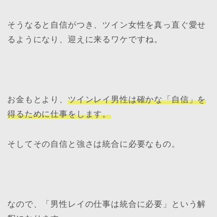
そうなると自信がつき、ツイン女性を真っ直ぐ愛せ
るようになり、迎えに来るワケですね。
お金もとより、
ツインレイ男性は確かな「自信」を
得るために仕事をします。
そしてその自信と強さは統合に必要なもの。
なので、「男性レイの仕事は統合に必要」という解