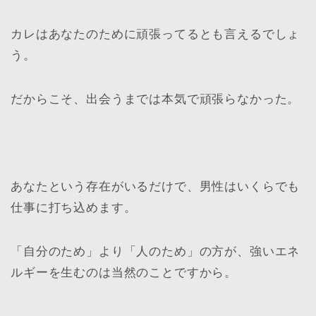
カレはあなたのために頑張ってるとも言えるでしょ
う。
だからこそ、出会うまでは本気で頑張らなかった。
あなたという存在がいるだけで、男性はいくらでも
仕事に打ち込めます。
「自分のため」より「人のため」の方が、強いエネ
ルギーを生むのは当然のことですから。