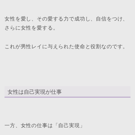
女性を愛し、その愛する力で成功し、自信をつけ、
さらに女性を愛する。
これが男性レイに与えられた使命と役割なのです。
女性は自己実現が仕事
一方、女性の仕事は「自己実現」