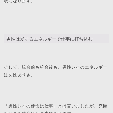
釈になります。
男性は愛するエネルギーで仕事に打ち込む
そして、統合前も統合後も、男性レイのエネルギー
は女性ありき。
「男性レイの使命は仕事」とは言いましたが、究極