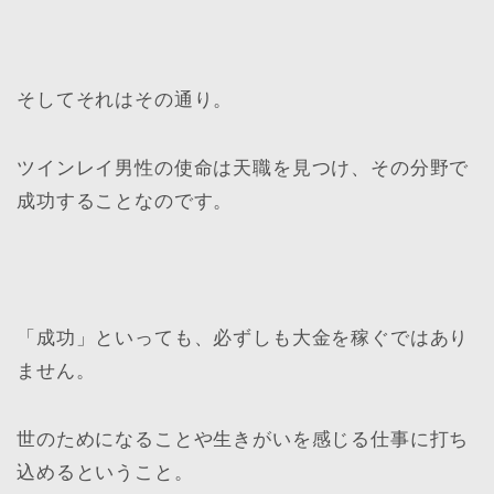
そしてそれはその通り。
ツインレイ男性の使命は天職を見つけ、その分野で
成功することなのです。
「成功」といっても、必ずしも大金を稼ぐではあり
ません。
世のためになることや生きがいを感じる仕事に打ち
込めるということ。