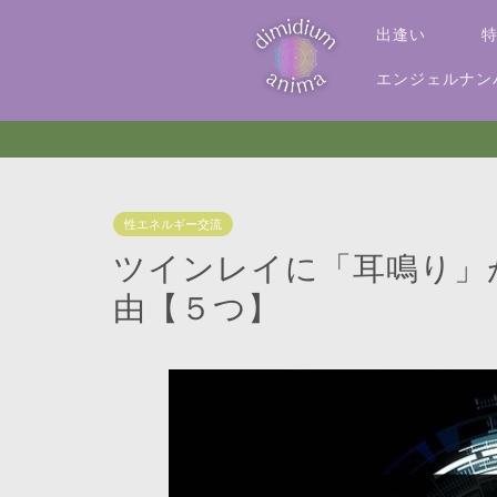
出逢い
エンジェルナン
性エネルギー交流
ツインレイに「耳鳴り」
由【５つ】