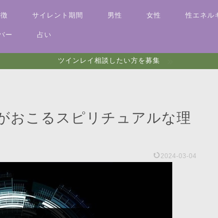
特徴
サイレント期間
男性
女性
性エネル
バー
占い
ツインレイ相談したい方を募集
がおこるスピリチュアルな理
2024-03-04