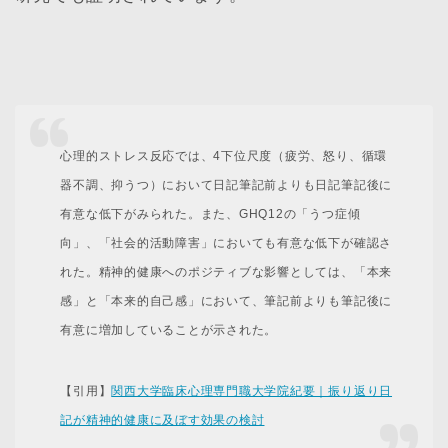
心理的ストレス反応では、4下位尺度（疲労、怒り、循環
器不調、抑うつ）において日記筆記前よりも日記筆記後に
有意な低下がみられた。また、GHQ12の「うつ症傾
向」、「社会的活動障害」においても有意な低下が確認さ
れた。精神的健康へのポジティブな影響としては、「本来
感」と「本来的自己感」において、筆記前よりも筆記後に
有意に増加していることが示された。
【引用】
関西大学臨床心理専門職大学院紀要｜振り返り日
記が精神的健康に及ぼす効果の検討