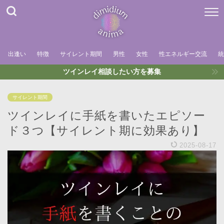
出逢い
特徴
サイレント期間
男性
女性
性エネルギー交流
統
ツインレイ相談したい方を募集
サイレント期間
ツインレイに手紙を書いたエピソー
ド３つ【サイレント期に効果あり】
2025-08-17