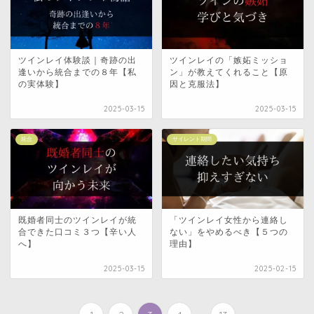
ツインレイ体験談｜奇跡の出
ツインレイの「嫉妬ミッショ
逢いから統合までの８年【私
ン」が教えてくれること【原
の実体験】
因と克服法】
2025-03-15
2025-03-15
統合
サイレント期間
既婚者同士のツインレイが統
「ツインレイ女性から連絡し
合できた口コミ３つ【辛い人
ない」をやめるべき【５つの
へ】
理由】
2025-03-15
2025-02-15
...