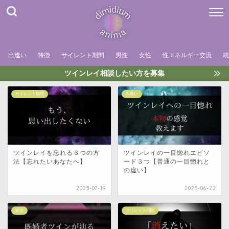
出逢い
特徴
サイレント期間
男性
女性
性エネルギー交流
統
ツインレイ相談したい方を募集
サイレント期間
出逢い
ツインレイを忘れる６つの方
ツインレイの一目惚れエピソ
法【忘れたいあなたへ】
ード３つ【普通の一目惚れと
の違い】
2025-07-19
2025-06-22
統合
サイレント期間