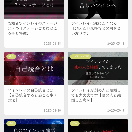
既婚者ツインレイのステージ
ツインレイは死にたくなる
は７つ【ステージごとに起こ
【消えたい気持ちとの向き合
る事と特徴】
い方６つ】
2025-06-18
2025-05-18
統合
サイレント期間
ツインレイの自己統合とは
ツインレイが別の人と結婚し
【自己統合すると起こる事＋
ても大丈夫です【他の人と結
方法】
婚した意味】
2025-04-18
2025-03-19
統合
統合